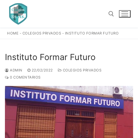
Ir
al
contenido
HOME
-
COLEGIOS PRIVADOS
-
INSTITUTO FORMAR FUTURO
Buscar:
Instituto Formar Futuro
ADMIN
22/02/2022
COLEGIOS PRIVADOS
0 COMENTARIOS