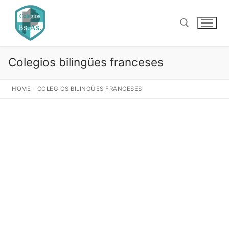
Ir
al
contenido
Colegios bilingües franceses
Buscar:
HOME
-
COLEGIOS BILINGÜES FRANCESES