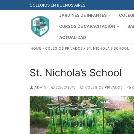
Ir
COLEGIOS EN BUENOS AIRES
al
JARDINES DE INFANTES
COLEG
contenido
CURSOS DE CAPACITACIÓN
BA
ACTUALIDAD
HOME
-
COLEGIOS PRIVADOS
-
ST. NICHOLA’S SCHOOL
St. Nichola’s School
ADMIN
22/02/2016
COLEGIOS PRIVADOS
0