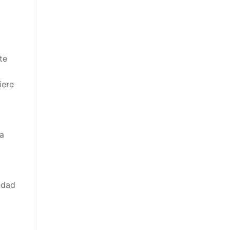
te
iere
la
idad