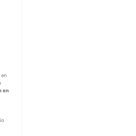
 en
o
n en
io