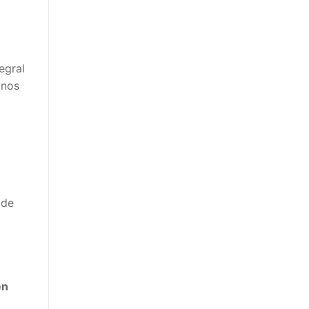
egral
mnos
 de
en