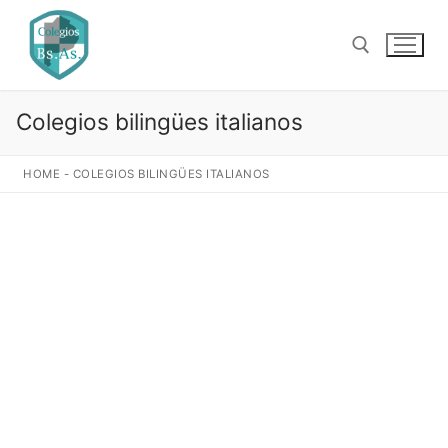
Ir
al
contenido
Colegios bilingües italianos
Buscar:
HOME
-
COLEGIOS BILINGÜES ITALIANOS