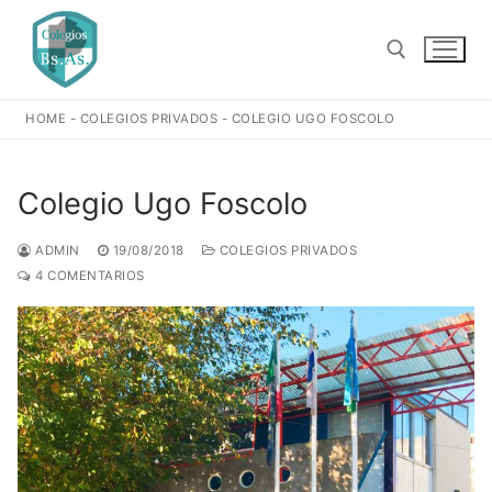
Ir
al
contenido
HOME
-
COLEGIOS PRIVADOS
-
COLEGIO UGO FOSCOLO
Buscar:
Colegio Ugo Foscolo
ADMIN
19/08/2018
COLEGIOS PRIVADOS
4 COMENTARIOS