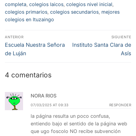
completa
,
colegios laicos
,
colegios nivel inicial
,
colegios primarios
,
colegios secundarios
,
mejores
colegios en Ituzaingo
Navegación
ANTERIOR
SIGUIENTE
de
Entrada
Entrada
Escuela Nuestra Señora
Instituto Santa Clara de
anterior:
siguiente:
entradas
de Luján
Asís
4 comentarios
NORA RIOS
07/03/2025 AT 09:33
RESPONDER
la página resulta un poco confusa,
entiendo bajo el sentido de la página web
que ugo foscolo NO recibe subvención