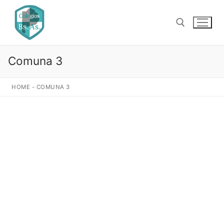
Ir
al
contenido
Comuna 3
Buscar:
HOME
-
COMUNA 3