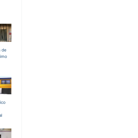
a de
simo
ico
al