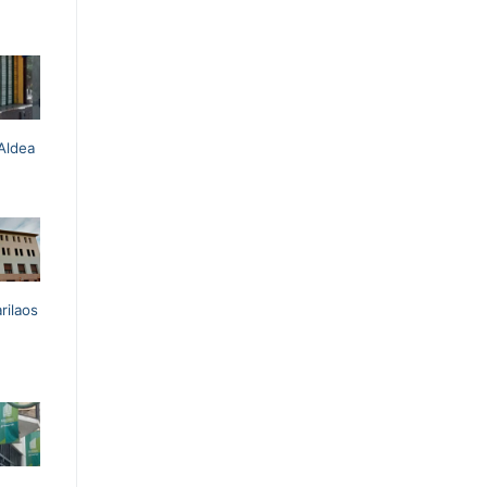
Aldea
arilaos