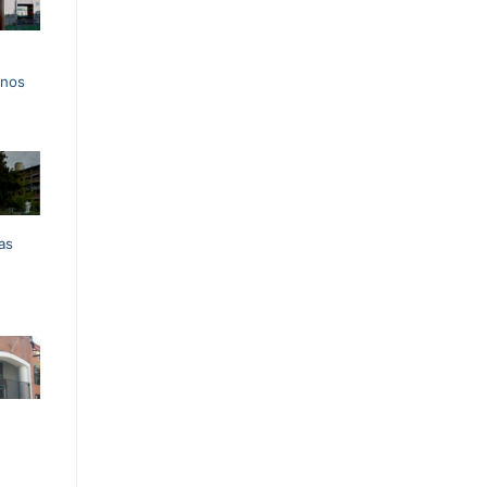
enos
as