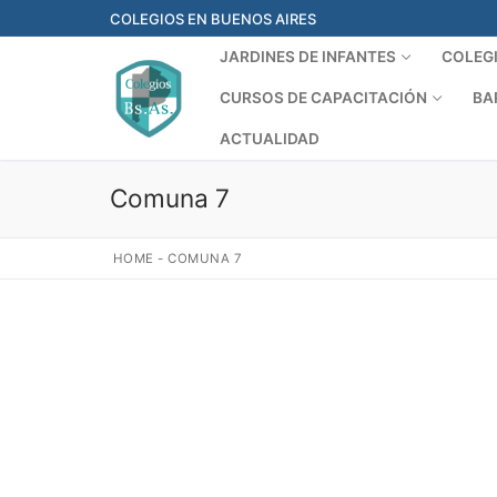
Ir
COLEGIOS EN BUENOS AIRES
al
JARDINES DE INFANTES
COLEG
contenido
CURSOS DE CAPACITACIÓN
BA
ACTUALIDAD
Comuna 7
HOME
-
COMUNA 7