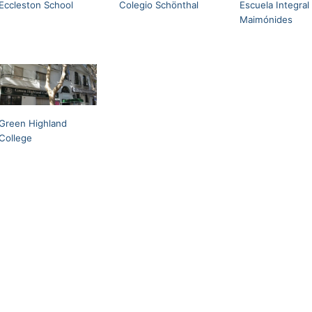
Eccleston School
Colegio Schönthal
Escuela Integral
Maimónides
Green Highland
College