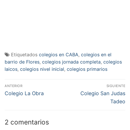
Etiquetados
colegios en CABA
,
colegios en el
barrio de Flores
,
colegios jornada completa
,
colegios
laicos
,
colegios nivel inicial
,
colegios primarios
Navegación
ANTERIOR
SIGUIENTE
de
Entrada
Entrada
Colegio La Obra
Colegio San Judas
anterior:
siguiente:
entradas
Tadeo
2 comentarios