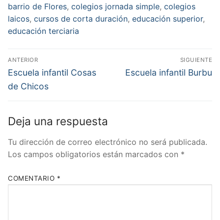
barrio de Flores
,
colegios jornada simple
,
colegios
laicos
,
cursos de corta duración
,
educación superior
,
educación terciaria
Navegación
ANTERIOR
SIGUIENTE
de
Entrada
Entrada
Escuela infantil Cosas
Escuela infantil Burbu
anterior:
siguiente:
entradas
de Chicos
Deja una respuesta
Tu dirección de correo electrónico no será publicada.
Los campos obligatorios están marcados con
*
COMENTARIO
*