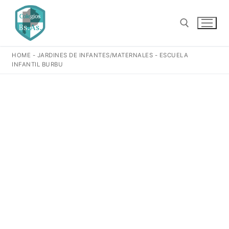
Ir
al
contenido
HOME
-
JARDINES DE INFANTES/MATERNALES
-
ESCUELA
Buscar:
INFANTIL BURBU