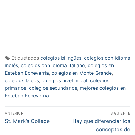
Etiquetados
colegios bilingües
,
colegios con idioma
inglés
,
colegios con idioma italiano
,
colegios en
Esteban Echeverria
,
colegios en Monte Grande
,
colegios laicos
,
colegios nivel inicial
,
colegios
primarios
,
colegios secundarios
,
mejores colegios en
Esteban Echeverria
Navegación
ANTERIOR
SIGUIENTE
de
Entrada
Entrada
St. Mark’s College
Hay que diferenciar los
anterior:
siguiente:
entradas
conceptos de