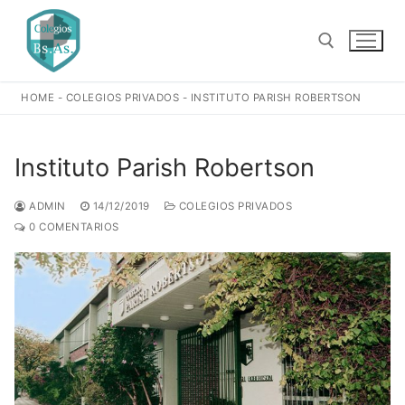
Ir
al
contenido
HOME
-
COLEGIOS PRIVADOS
-
INSTITUTO PARISH ROBERTSON
Buscar:
Instituto Parish Robertson
ADMIN
14/12/2019
COLEGIOS PRIVADOS
0 COMENTARIOS