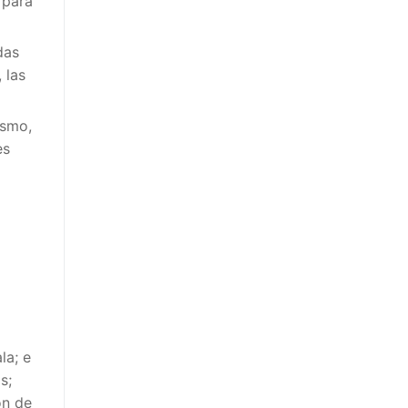
 para
das
 las
ismo,
es
la; e
s;
ón de