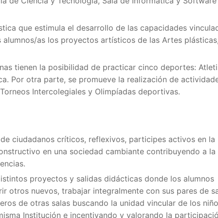
ia de Ciencia y Tecnología, Sala de Informática y Software
tica que estimula el desarrollo de las capacidades vincula
s alumnos/as los proyectos artísticos de las Artes plásticas,
as tienen la posibilidad de practicar cinco deportes: Atlet
ca. Por otra parte, se promueve la realización de actividad
Torneos Intercolegiales y Olimpíadas deportivas.
de ciudadanos críticos, reflexivos, participes activos en la
constructivo en una sociedad cambiante contribuyendo a la
rencias.
istintos proyectos y salidas didácticas donde los alumnos
ir otros nuevos, trabajar integralmente con sus pares de sa
ros de otras salas buscando la unidad vincular de los niño
sma Institución e incentivando y valorando la participaci