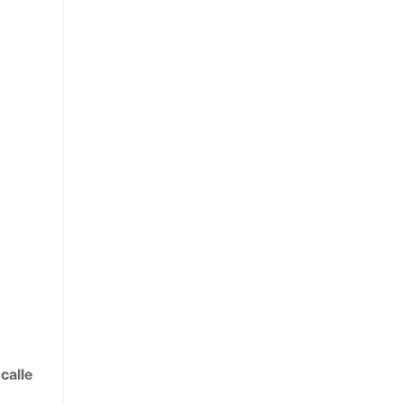
a
calle