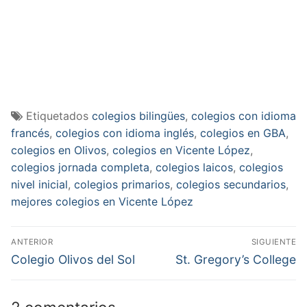
Etiquetados
colegios bilingües
,
colegios con idioma
francés
,
colegios con idioma inglés
,
colegios en GBA
,
colegios en Olivos
,
colegios en Vicente López
,
colegios jornada completa
,
colegios laicos
,
colegios
nivel inicial
,
colegios primarios
,
colegios secundarios
,
mejores colegios en Vicente López
Navegación
ANTERIOR
SIGUIENTE
de
Entrada
Entrada
Colegio Olivos del Sol
St. Gregory’s College
anterior:
siguiente:
entradas