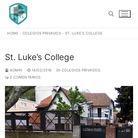
Ir
al
contenido
HOME
-
COLEGIOS PRIVADOS
-
ST. LUKE’S COLLEGE
Buscar:
St. Luke’s College
ADMIN
14/02/2016
COLEGIOS PRIVADOS
2 COMENTARIOS