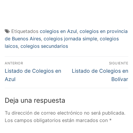
Etiquetados
colegios en Azul
,
colegios en provincia
de Buenos Aires
,
colegios jornada simple
,
colegios
laicos
,
colegios secundarios
Navegación
ANTERIOR
SIGUIENTE
de
Entrada
Entrada
Listado de Colegios en
Listado de Colegios en
anterior:
siguiente:
entradas
Azul
Bolívar
Deja una respuesta
Tu dirección de correo electrónico no será publicada.
Los campos obligatorios están marcados con
*