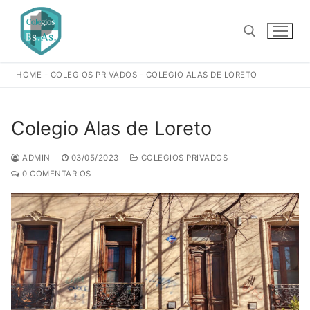
Ir
al
contenido
HOME
-
COLEGIOS PRIVADOS
-
COLEGIO ALAS DE LORETO
Buscar:
Colegio Alas de Loreto
ADMIN
03/05/2023
COLEGIOS PRIVADOS
0 COMENTARIOS