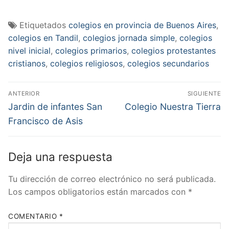
Etiquetados
colegios en provincia de Buenos Aires
,
colegios en Tandil
,
colegios jornada simple
,
colegios
nivel inicial
,
colegios primarios
,
colegios protestantes
cristianos
,
colegios religiosos
,
colegios secundarios
Navegación
ANTERIOR
SIGUIENTE
de
Entrada
Entrada
Jardin de infantes San
Colegio Nuestra Tierra
anterior:
siguiente:
entradas
Francisco de Asis
Deja una respuesta
Tu dirección de correo electrónico no será publicada.
Los campos obligatorios están marcados con
*
COMENTARIO
*