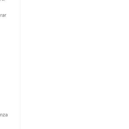
rar
anza