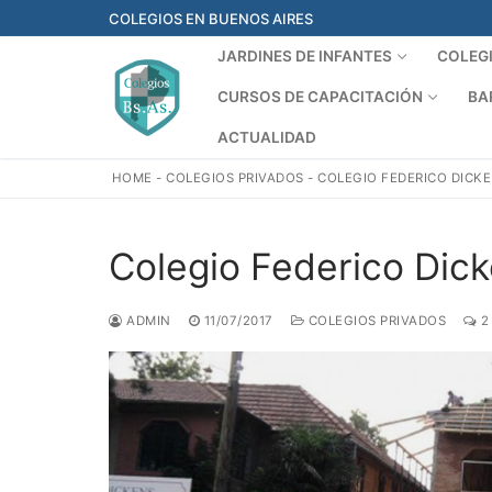
Ir
COLEGIOS EN BUENOS AIRES
al
JARDINES DE INFANTES
COLEG
contenido
CURSOS DE CAPACITACIÓN
BA
ACTUALIDAD
HOME
-
COLEGIOS PRIVADOS
-
COLEGIO FEDERICO DICK
Colegio Federico Dic
ADMIN
11/07/2017
COLEGIOS PRIVADOS
2