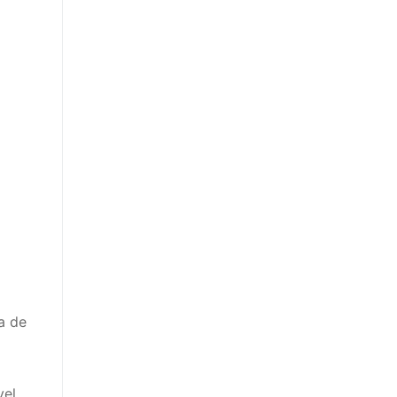
a de
vel