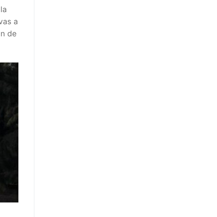
la
vas a
ón de