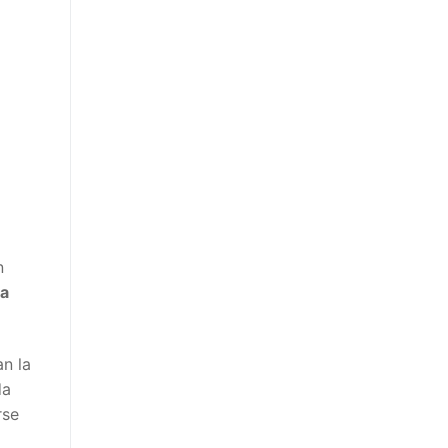
n
da
an la
da
rse