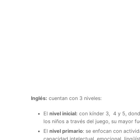
Inglés:
cuentan con 3 niveles:
El
nivel inicial:
con kínder 3, 4 y 5, dond
los niños a través del juego, su mayor f
El
nivel primario
: se enfocan con activi
capacidad intelectual, emocional, lingüís