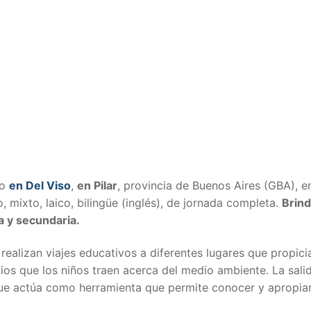
do
en Del Viso
,
en Pilar
, provincia de Buenos Aires (GBA), e
o, mixto, laico, bilingüe (inglés), de jornada completa.
Brin
ia y secundaria.
ealizan viajes educativos a diferentes lugares que propici
ios que los niños traen acerca del medio ambiente. La sali
 que actúa como herramienta que permite conocer y apropia