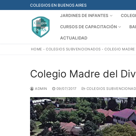
Ir
COLEGIOS EN BUENOS AIRES
al
JARDINES DE INFANTES
COLEG
contenido
CURSOS DE CAPACITACIÓN
BA
ACTUALIDAD
HOME
-
COLEGIOS SUBVENCIONADOS
-
COLEGIO MADRE 
Colegio Madre del Div
ADMIN
09/07/2017
COLEGIOS SUBVENCIONA