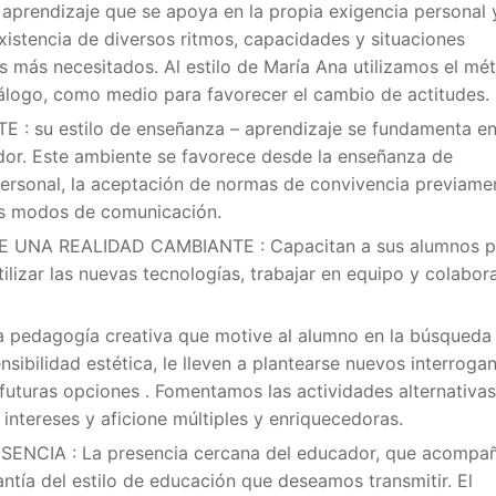
aprendizaje que se apoya en la propia exigencia personal y
xistencia de diversos ritmos, capacidades y situaciones
s más necesitados. Al estilo de María Ana utilizamos el mé
iálogo, como medio para favorecer el cambio de actitudes.
TE
: su estilo de enseñanza – aprendizaje se fundamenta en
dor. Este ambiente se favorece desde la enseñanza de
personal, la aceptación de normas de convivencia previame
tos modos de comunicación.
E UNA REALIDAD CAMBIANTE
: Capacitan a sus alumnos p
tilizar las nuevas tecnologías, trabajar en equipo y colabor
 pedagogía creativa que motive al alumno en la búsqueda
sibilidad estética, le lleven a plantearse nuevos interroga
 futuras opciones . Fomentamos las actividades alternativas
n intereses y aficione múltiples y enriquecedoras.
SENCIA :
La presencia cercana del educador, que acompañ
ntía del estilo de educación que deseamos transmitir. El