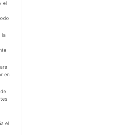
 el
todo
 la
nte
ara
ar en
 de
ntes
a el