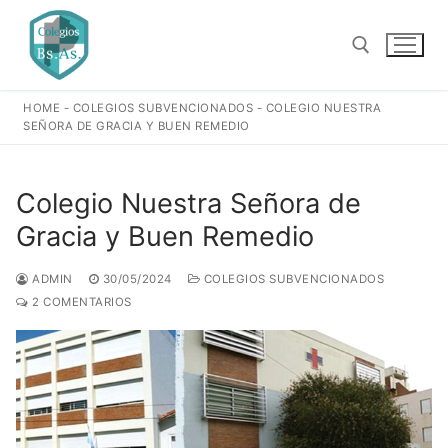
Ir
al
contenido
HOME
-
COLEGIOS SUBVENCIONADOS
-
COLEGIO NUESTRA
Buscar:
SEÑORA DE GRACIA Y BUEN REMEDIO
Colegio Nuestra Señora de
Gracia y Buen Remedio
ADMIN
30/05/2024
COLEGIOS SUBVENCIONADOS
2 COMENTARIOS