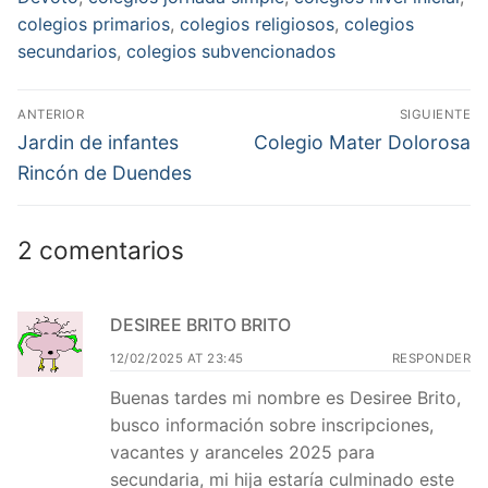
colegios primarios
,
colegios religiosos
,
colegios
secundarios
,
colegios subvencionados
Navegación
ANTERIOR
SIGUIENTE
de
Entrada
Entrada
Jardin de infantes
Colegio Mater Dolorosa
anterior:
siguiente:
entradas
Rincón de Duendes
2 comentarios
DESIREE BRITO BRITO
12/02/2025 AT 23:45
RESPONDER
Buenas tardes mi nombre es Desiree Brito,
busco información sobre inscripciones,
vacantes y aranceles 2025 para
secundaria, mi hija estaría culminado este