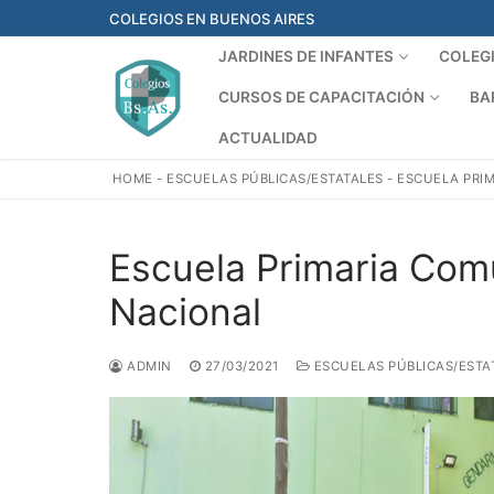
Ir
COLEGIOS EN BUENOS AIRES
al
JARDINES DE INFANTES
COLEG
contenido
CURSOS DE CAPACITACIÓN
BA
ACTUALIDAD
HOME
-
ESCUELAS PÚBLICAS/ESTATALES
-
ESCUELA PRI
Escuela Primaria Com
Nacional
ADMIN
27/03/2021
ESCUELAS PÚBLICAS/ESTA