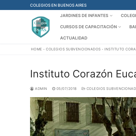
Ir
COLEGIOS EN BUENOS AIRES
al
JARDINES DE INFANTES
COLEG
contenido
CURSOS DE CAPACITACIÓN
BA
ACTUALIDAD
HOME
-
COLEGIOS SUBVENCIONADOS
-
INSTITUTO CORA
Instituto Corazón Euc
ADMIN
05/07/2018
COLEGIOS SUBVENCIONA