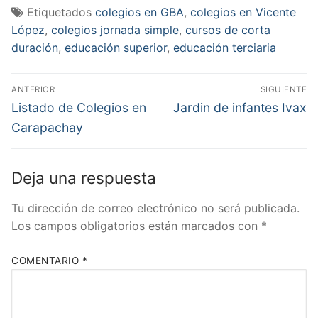
Etiquetados
colegios en GBA
,
colegios en Vicente
López
,
colegios jornada simple
,
cursos de corta
duración
,
educación superior
,
educación terciaria
Navegación
ANTERIOR
SIGUIENTE
de
Entrada
Entrada
Listado de Colegios en
Jardin de infantes Ivax
anterior:
siguiente:
entradas
Carapachay
Deja una respuesta
Tu dirección de correo electrónico no será publicada.
Los campos obligatorios están marcados con
*
COMENTARIO
*