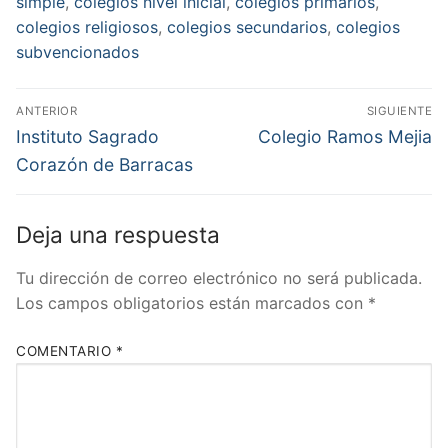
simple
,
colegios nivel inicial
,
colegios primarios
,
colegios religiosos
,
colegios secundarios
,
colegios
subvencionados
Navegación
ANTERIOR
SIGUIENTE
de
Entrada
Entrada
Instituto Sagrado
Colegio Ramos Mejia
anterior:
siguiente:
entradas
Corazón de Barracas
Deja una respuesta
Tu dirección de correo electrónico no será publicada.
Los campos obligatorios están marcados con
*
COMENTARIO
*