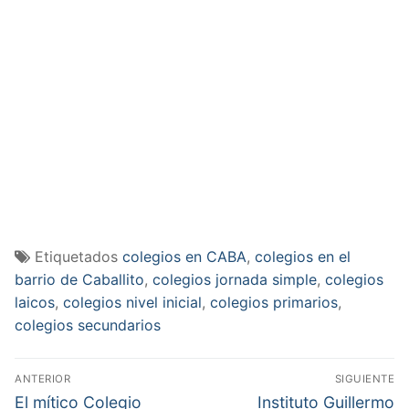
Etiquetados
colegios en CABA
,
colegios en el
barrio de Caballito
,
colegios jornada simple
,
colegios
laicos
,
colegios nivel inicial
,
colegios primarios
,
colegios secundarios
Navegación
ANTERIOR
SIGUIENTE
de
Entrada
Entrada
El mítico Colegio
Instituto Guillermo