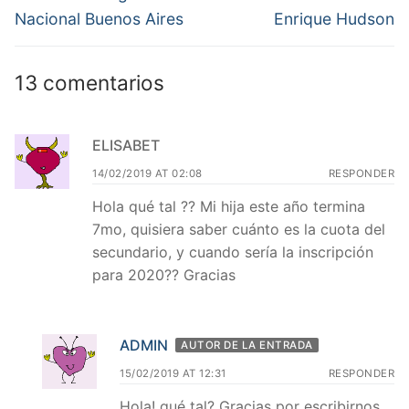
anterior:
siguiente:
entradas
Nacional Buenos Aires
Enrique Hudson
13 comentarios
ELISABET
14/02/2019 AT 02:08
RESPONDER
Hola qué tal ?? Mi hija este año termina
7mo, quisiera saber cuánto es la cuota del
secundario, y cuando sería la inscripción
para 2020?? Gracias
ADMIN
AUTOR DE LA ENTRADA
15/02/2019 AT 12:31
RESPONDER
Hola! qué tal? Gracias por escribirnos.