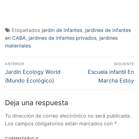
Etiquetados
jardin de infantes
,
jardines de infantes
en CABA
,
jardines de infantes privados
,
jardines
maternales
Navegación
ANTERIOR
SIGUIENTE
de
Entrada
Entrada
Jardin Ecology World
Escuela infantil En
anterior:
siguiente:
entradas
(Mundo Ecológico)
Marcha Estoy
Deja una respuesta
Tu dirección de correo electrónico no será publicada.
Los campos obligatorios están marcados con
*
COMENTARIO
*