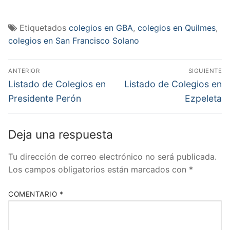
Etiquetados
colegios en GBA
,
colegios en Quilmes
,
colegios en San Francisco Solano
Navegación
ANTERIOR
SIGUIENTE
de
Entrada
Entrada
Listado de Colegios en
Listado de Colegios en
anterior:
siguiente:
entradas
Presidente Perón
Ezpeleta
Deja una respuesta
Tu dirección de correo electrónico no será publicada.
Los campos obligatorios están marcados con
*
COMENTARIO
*