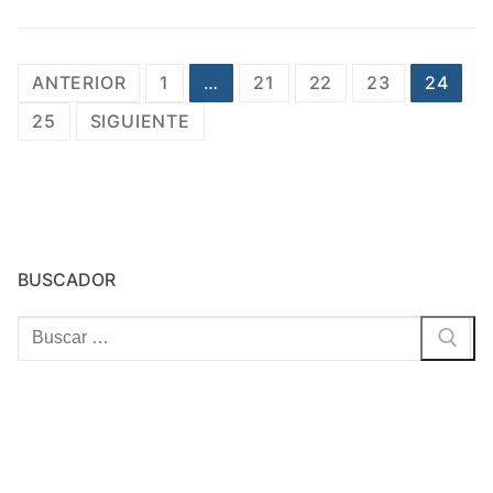
Paginación
ANTERIOR
1
…
21
22
23
24
de
25
SIGUIENTE
entradas
BUSCADOR
Buscar: