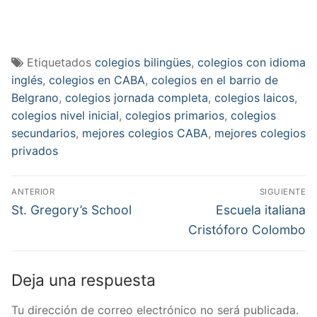
Etiquetados
colegios bilingües
,
colegios con idioma
inglés
,
colegios en CABA
,
colegios en el barrio de
Belgrano
,
colegios jornada completa
,
colegios laicos
,
colegios nivel inicial
,
colegios primarios
,
colegios
secundarios
,
mejores colegios CABA
,
mejores colegios
privados
Navegación
ANTERIOR
SIGUIENTE
de
Entrada
Entrada
St. Gregory’s School
Escuela italiana
anterior:
siguiente:
entradas
Cristóforo Colombo
Deja una respuesta
Tu dirección de correo electrónico no será publicada.