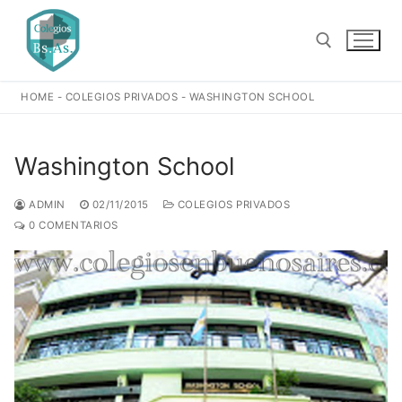
Ir
al
contenido
HOME
-
COLEGIOS PRIVADOS
-
WASHINGTON SCHOOL
Buscar:
Washington School
ADMIN
02/11/2015
COLEGIOS PRIVADOS
0 COMENTARIOS