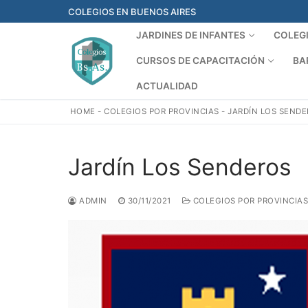
Ir
COLEGIOS EN BUENOS AIRES
al
JARDINES DE INFANTES
COLEG
contenido
CURSOS DE CAPACITACIÓN
BA
ACTUALIDAD
HOME
-
COLEGIOS POR PROVINCIAS
-
JARDÍN LOS SEND
Jardín Los Senderos
ADMIN
30/11/2021
COLEGIOS POR PROVINCIAS