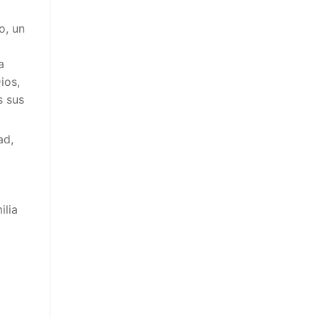
o, un
a
ios,
s sus
ad,
ilia