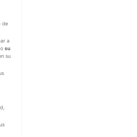
o de
mar a
do
su
en su
us
d,
us