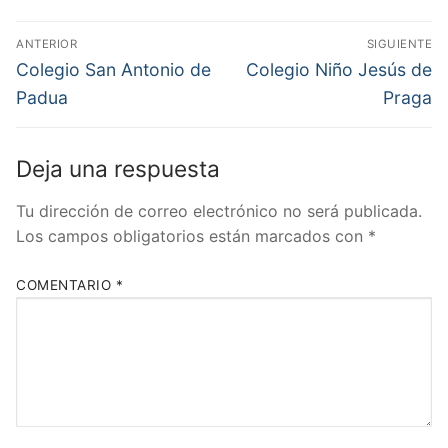
Navegación
ANTERIOR
SIGUIENTE
de
Entrada
Entrada
Colegio San Antonio de
Colegio Niño Jesús de
anterior:
siguiente:
entradas
Padua
Praga
Deja una respuesta
Tu dirección de correo electrónico no será publicada.
Los campos obligatorios están marcados con
*
COMENTARIO
*