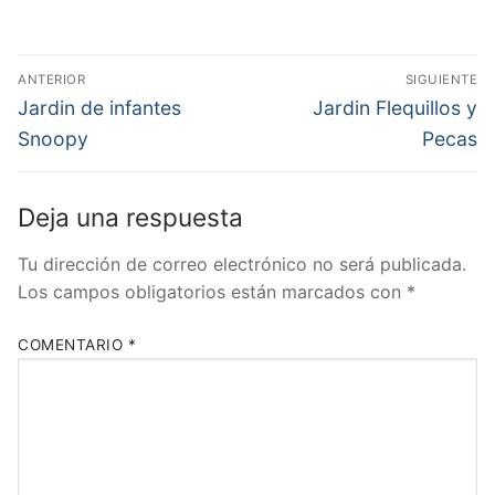
Navegación
ANTERIOR
SIGUIENTE
de
Entrada
Entrada
Jardin de infantes
Jardin Flequillos y
anterior:
siguiente:
entradas
Snoopy
Pecas
Deja una respuesta
Tu dirección de correo electrónico no será publicada.
Los campos obligatorios están marcados con
*
COMENTARIO
*