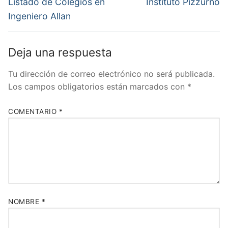
de
Entrada
Entrada
Listado de Colegios en
Instituto Pizzurno
anterior:
siguiente:
entradas
Ingeniero Allan
Deja una respuesta
Tu dirección de correo electrónico no será publicada.
Los campos obligatorios están marcados con
*
COMENTARIO
*
NOMBRE
*