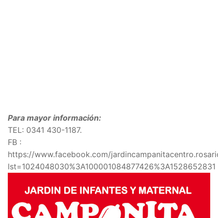
Para mayor información:
TEL:
0341 430-1187.
FB :
https://www.facebook.com/jardincampanitacentro.rosari
lst=1024048030%3A100001084877426%3A1528652831