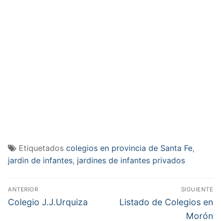
Etiquetados
colegios en provincia de Santa Fe
,
jardin de infantes
,
jardines de infantes privados
Navegación
ANTERIOR
SIGUIENTE
de
Entrada
Entrada
Colegio J.J.Urquiza
Listado de Colegios en
anterior:
siguiente:
entradas
Morón