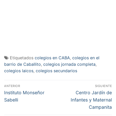
Etiquetados
colegios en CABA
,
colegios en el
barrio de Caballito
,
colegios jornada completa
,
colegios laicos
,
colegios secundarios
Navegación
ANTERIOR
SIGUIENTE
de
Entrada
Entrada
Instituto Monseñor
Centro Jardín de
anterior:
siguiente:
entradas
Sabelli
Infantes y Maternal
Campanita