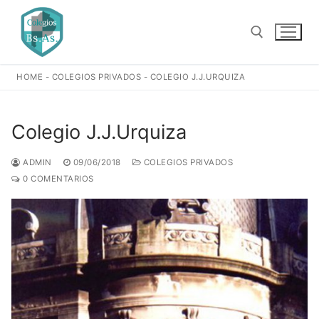
Ir
al
contenido
HOME
-
COLEGIOS PRIVADOS
-
COLEGIO J.J.URQUIZA
Buscar:
Colegio J.J.Urquiza
ADMIN
09/06/2018
COLEGIOS PRIVADOS
0 COMENTARIOS