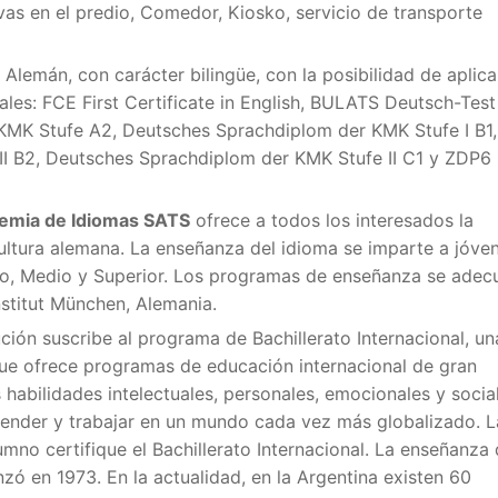
ivas en el predio, Comedor, Kiosko, servicio de transporte
Alemán, con carácter bilingüe, con la posibilidad de aplica
nales: FCE First Certificate in English, BULATS Deutsch-Test
KMK Stufe A2, Deutsches Sprachdiplom der KMK Stufe I B1,
I B2, Deutsches Sprachdiplom der KMK Stufe II C1 y ZDP6
demia de Idiomas SATS
ofrece a todos los interesados la
cultura alemana. La enseñanza del idioma se imparte a jóve
sico, Medio y Superior. Los programas de enseñanza se adec
nstitut München, Alemania.
tución suscribe al programa de Bachillerato Internacional, un
 que ofrece programas de educación internacional de gran
s habilidades intelectuales, personales, emocionales y socia
prender y trabajar en un mundo cada vez más globalizado. L
umno certifique el Bachillerato Internacional. La enseñanza
ó en 1973. En la actualidad, en la Argentina existen 60