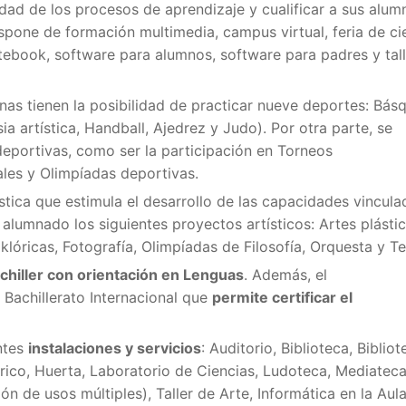
dad de los procesos de aprendizaje y cualificar a sus alum
ispone de formación multimedia, campus virtual, feria de ci
notebook, software para alumnos, software para padres y tall
as tienen la posibilidad de practicar nueve deportes: Básq
ia artística, Handball, Ajedrez y Judo). Por otra parte, se
deportivas, como ser la participación en Torneos
ales y Olimpíadas deportivas.
ica que estimula el desarrollo de las capacidades vincula
 alumnado los siguientes proyectos artísticos: Artes plástic
klóricas, Fotografía, Olimpíadas de Filosofía, Orquesta y Te
Bachiller con orientación en Lenguas
. Además, el
 Bachillerato Internacional que
permite certificar el
entes
instalaciones y servicios
: Auditorio, Biblioteca, Bibliot
rico, Huerta, Laboratorio de Ciencias, Ludoteca, Mediateca
n de usos múltiples), Taller de Arte, Informática en la Aula