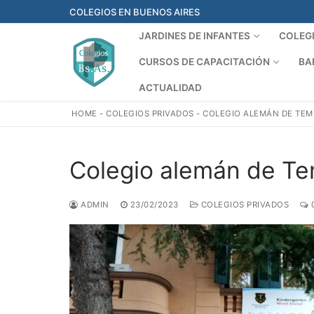
Ir
COLEGIOS EN BUENOS AIRES
al
JARDINES DE INFANTES
COLEG
contenido
CURSOS DE CAPACITACIÓN
BA
ACTUALIDAD
HOME
-
COLEGIOS PRIVADOS
-
COLEGIO ALEMÁN DE TEM
Colegio alemán de Te
ADMIN
23/02/2023
COLEGIOS PRIVADOS