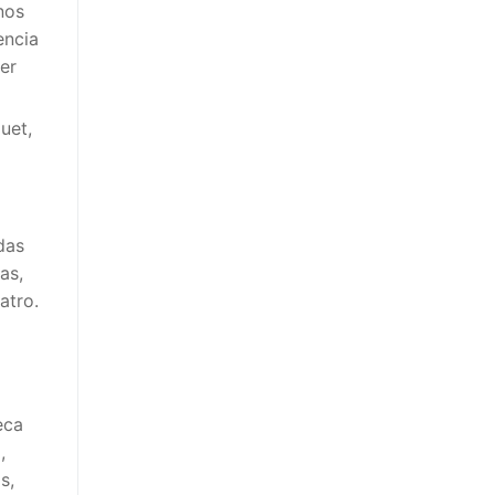
nos
encia
er
uet,
das
as,
atro.
eca
,
s,