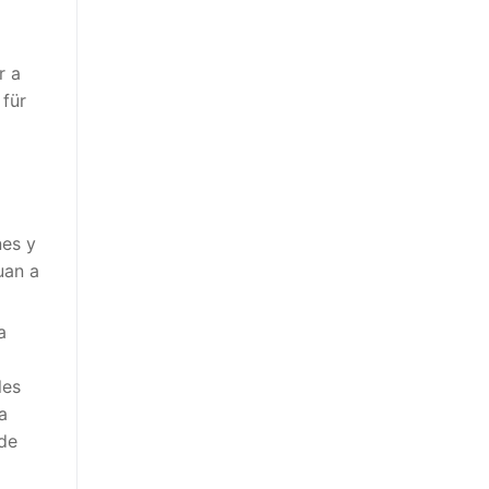
r a
 für
nes y
uan a
a
les
a
 de