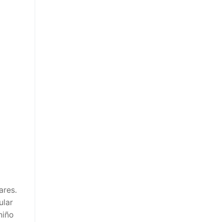
ares.
ular
niño