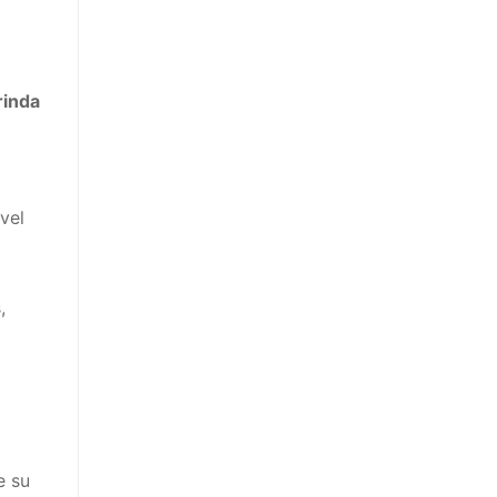
rinda
vel
,
e su