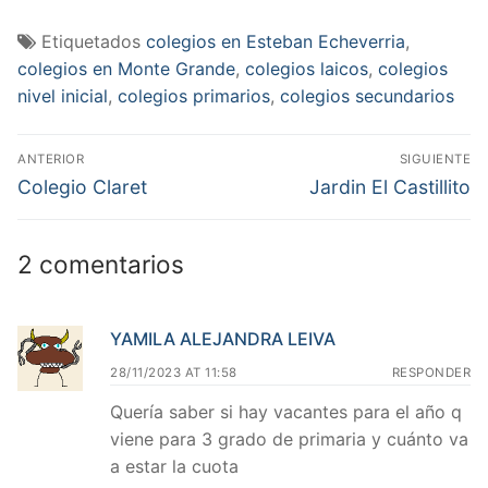
Etiquetados
colegios en Esteban Echeverria
,
colegios en Monte Grande
,
colegios laicos
,
colegios
nivel inicial
,
colegios primarios
,
colegios secundarios
Navegación
ANTERIOR
SIGUIENTE
de
Entrada
Entrada
Colegio Claret
Jardin El Castillito
anterior:
siguiente:
entradas
2 comentarios
YAMILA ALEJANDRA LEIVA
28/11/2023 AT 11:58
RESPONDER
Quería saber si hay vacantes para el año q
viene para 3 grado de primaria y cuánto va
a estar la cuota