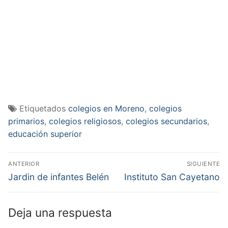
Etiquetados
colegios en Moreno
,
colegios
primarios
,
colegios religiosos
,
colegios secundarios
,
educación superior
Navegación
ANTERIOR
SIGUIENTE
de
Entrada
Entrada
Jardin de infantes Belén
Instituto San Cayetano
anterior:
siguiente:
entradas
Deja una respuesta