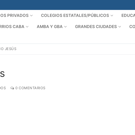
IOS PRIVADOS
COLEGIOS ESTATALES/PÚBLICOS
EDUCA
RRIOS CABA
AMBA Y GBA
GRANDES CIUDADES
CO
ÑO JESÚS
ús
DOS
0 COMENTARIOS