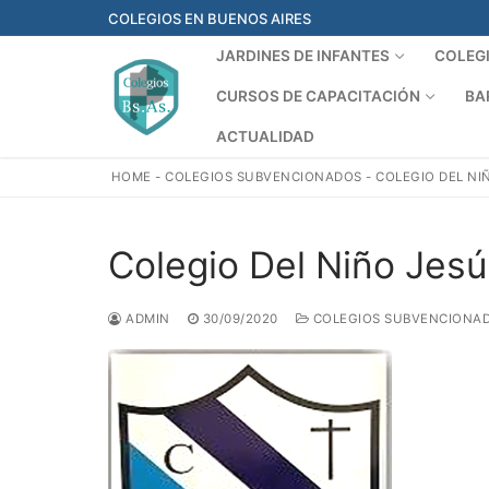
Ir
COLEGIOS EN BUENOS AIRES
al
JARDINES DE INFANTES
COLEG
contenido
CURSOS DE CAPACITACIÓN
BA
ACTUALIDAD
HOME
-
COLEGIOS SUBVENCIONADOS
-
COLEGIO DEL NI
Colegio Del Niño Jes
ADMIN
30/09/2020
COLEGIOS SUBVENCIONA