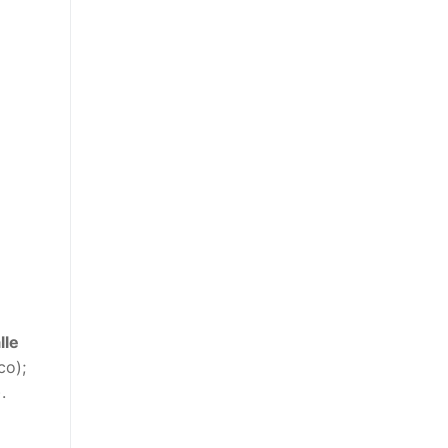
lle
co);
.