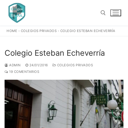
Ir
al
contenido
HOME
-
COLEGIOS PRIVADOS
-
COLEGIO ESTEBAN ECHEVERRÍA
Buscar:
Colegio Esteban Echeverría
ADMIN
24/01/2016
COLEGIOS PRIVADOS
19 COMENTARIOS