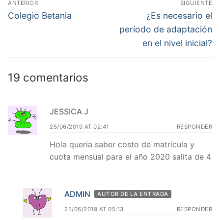
ANTERIOR
SIGUIENTE
de
Entrada
Entrada
Colegio Betania
¿Es necesario el
anterior:
siguiente:
entradas
período de adaptación
en el nivel inicial?
19 comentarios
JESSICA J
25/06/2019 AT 02:41
RESPONDER
Hola queria saber costo de matricula y
cuota mensual para el año 2020 salita de 4
ADMIN
AUTOR DE LA ENTRADA
25/06/2019 AT 05:13
RESPONDER