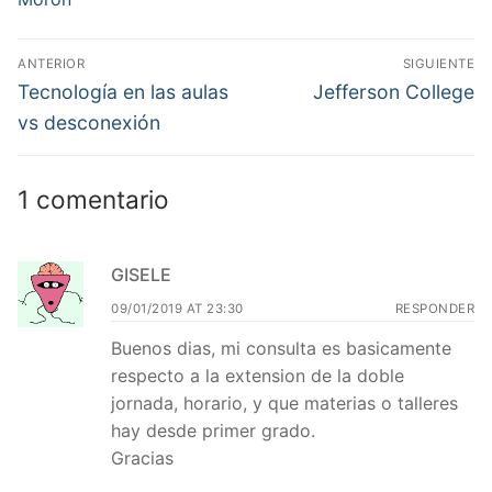
Navegación
ANTERIOR
SIGUIENTE
de
Entrada
Entrada
Tecnología en las aulas
Jefferson College
anterior:
siguiente:
entradas
vs desconexión
1 comentario
GISELE
09/01/2019 AT 23:30
RESPONDER
Buenos dias, mi consulta es basicamente
respecto a la extension de la doble
jornada, horario, y que materias o talleres
hay desde primer grado.
Gracias