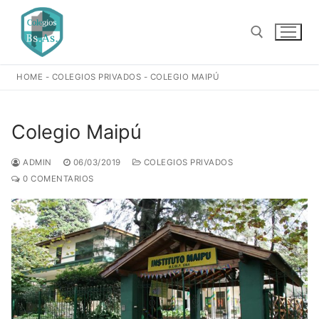
Ir
al
contenido
HOME
-
COLEGIOS PRIVADOS
-
COLEGIO MAIPÚ
Buscar:
Colegio Maipú
ADMIN
06/03/2019
COLEGIOS PRIVADOS
0 COMENTARIOS