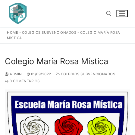
Ir
al
contenido
HOME
-
COLEGIOS SUBVENCIONADOS
-
COLEGIO MARÍA ROSA
Buscar:
MÍSTICA
Colegio María Rosa Mística
ADMIN
01/09/2022
COLEGIOS SUBVENCIONADOS
0 COMENTARIOS