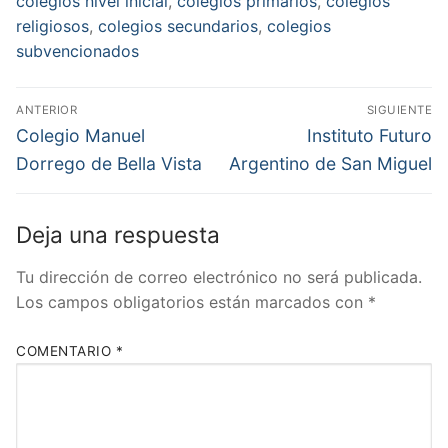
colegios nivel inicial
,
colegios primarios
,
colegios
religiosos
,
colegios secundarios
,
colegios
subvencionados
Navegación
ANTERIOR
SIGUIENTE
de
Entrada
Entrada
Colegio Manuel
Instituto Futuro
anterior:
siguiente:
entradas
Dorrego de Bella Vista
Argentino de San Miguel
Deja una respuesta
Tu dirección de correo electrónico no será publicada.
Los campos obligatorios están marcados con
*
COMENTARIO
*