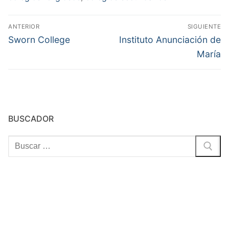
Navegación
ANTERIOR
SIGUIENTE
de
Entrada
Entrada
Sworn College
Instituto Anunciación de
anterior:
siguiente:
entradas
María
BUSCADOR
Buscar: