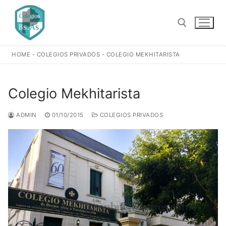
Ir
al
contenido
HOME
-
COLEGIOS PRIVADOS
-
COLEGIO MEKHITARISTA
Buscar:
Colegio Mekhitarista
ADMIN
01/10/2015
COLEGIOS PRIVADOS