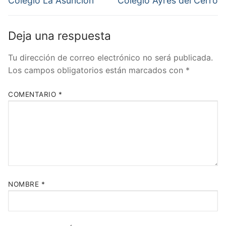
de
Colegio La Asunción
Colegio Ayres del Cerro
anterior:
siguiente:
entradas
Deja una respuesta
Tu dirección de correo electrónico no será publicada.
Los campos obligatorios están marcados con
*
COMENTARIO
*
NOMBRE
*