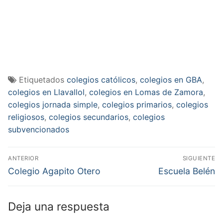
Etiquetados
colegios católicos
,
colegios en GBA
,
colegios en Llavallol
,
colegios en Lomas de Zamora
,
colegios jornada simple
,
colegios primarios
,
colegios
religiosos
,
colegios secundarios
,
colegios
subvencionados
Navegación
ANTERIOR
SIGUIENTE
de
Entrada
Entrada
Colegio Agapito Otero
Escuela Belén
anterior:
siguiente:
entradas
Deja una respuesta