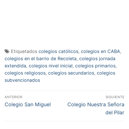
Etiquetados
colegios católicos
,
colegios en CABA
,
colegios en el barrio de Recoleta
,
colegios jornada
extendida
,
colegios nivel inicial
,
colegios primarios
,
colegios religiosos
,
colegios secundarios
,
colegios
subvencionados
Navegación
ANTERIOR
SIGUIENTE
de
Entrada
Entrada
Colegio San Miguel
Colegio Nuestra Señora
anterior:
siguiente:
entradas
del Pilar