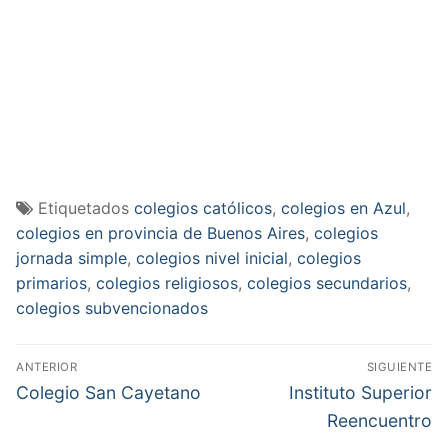
Etiquetados
colegios católicos
,
colegios en Azul
,
colegios en provincia de Buenos Aires
,
colegios
jornada simple
,
colegios nivel inicial
,
colegios
primarios
,
colegios religiosos
,
colegios secundarios
,
colegios subvencionados
Navegación
ANTERIOR
SIGUIENTE
de
Entrada
Entrada
Colegio San Cayetano
Instituto Superior
anterior:
siguiente:
entradas
Reencuentro