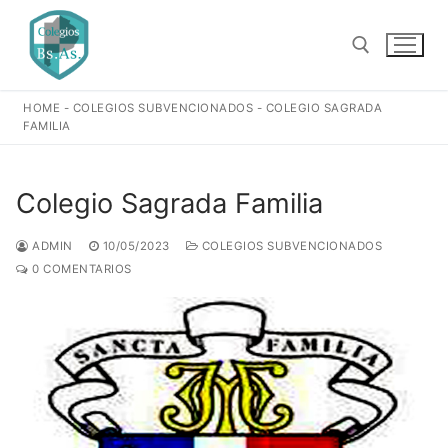
Ir
al
contenido
HOME
-
COLEGIOS SUBVENCIONADOS
-
COLEGIO SAGRADA
Buscar:
FAMILIA
Colegio Sagrada Familia
ADMIN
10/05/2023
COLEGIOS SUBVENCIONADOS
0 COMENTARIOS