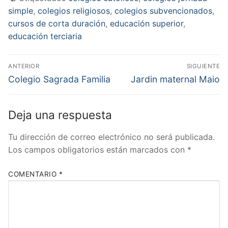
simple
,
colegios religiosos
,
colegios subvencionados
,
cursos de corta duración
,
educación superior
,
educación terciaria
Navegación
ANTERIOR
SIGUIENTE
de
Entrada
Entrada
Colegio Sagrada Familia
Jardin maternal Maio
anterior:
siguiente:
entradas
Deja una respuesta
Tu dirección de correo electrónico no será publicada.
Los campos obligatorios están marcados con
*
COMENTARIO
*