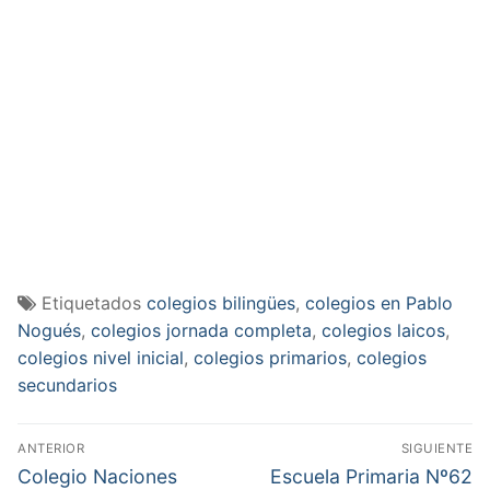
Etiquetados
colegios bilingües
,
colegios en Pablo
Nogués
,
colegios jornada completa
,
colegios laicos
,
colegios nivel inicial
,
colegios primarios
,
colegios
secundarios
Navegación
ANTERIOR
SIGUIENTE
de
Entrada
Entrada
Colegio Naciones
Escuela Primaria Nº62