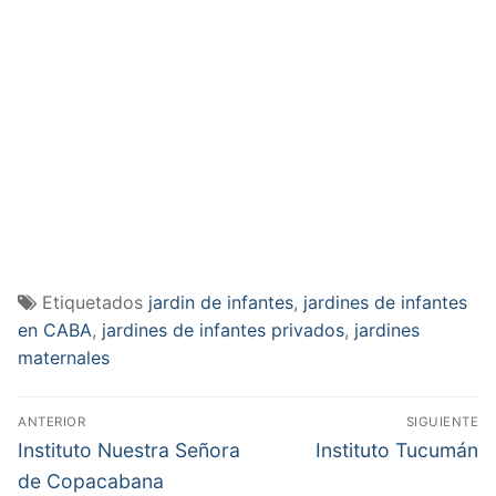
Etiquetados
jardin de infantes
,
jardines de infantes
en CABA
,
jardines de infantes privados
,
jardines
maternales
Navegación
ANTERIOR
SIGUIENTE
de
Entrada
Entrada
Instituto Nuestra Señora
Instituto Tucumán
anterior:
siguiente:
entradas
de Copacabana