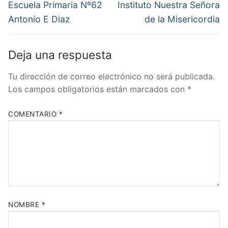
de
Entrada
Entrada
Escuela Primaria Nº62
Instituto Nuestra Señora
anterior:
siguiente:
entradas
Antonio E Diaz
de la Misericordia
Deja una respuesta
Tu dirección de correo electrónico no será publicada.
Los campos obligatorios están marcados con
*
COMENTARIO
*
NOMBRE
*